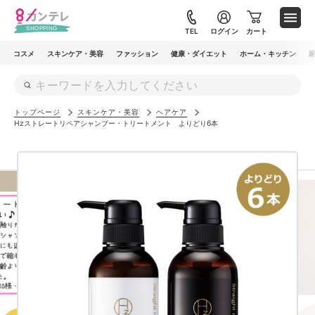
メ
イ
TEL
ログイン
カート
ン
コスメ
スキンケア・美容
ファッション
健康・ダイエット
ホーム・キッチン
コ
ン
テ
トップページ
スキンケア・美容
ヘアケア
ン
Hzストレートリペアシャンプー・トリートメント よりどり6本
ツ
に
移
動