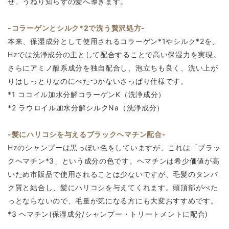
せ、うねり知らずの髪へ導きます。
-コラーゲンとシルク
*2で洗う贅沢処方-
本来、保湿成分として使用されるコラーゲン*1やシルク*2を、
Hzでは洗浄成分の主として配合することで高い保湿力を実現。
さらにアミノ酸系成分を独自配合し、泡立ちも良く、洗い上が
りはしっとりなのにべたつかないさっぱり仕様です。
*1 ココイル加水分解コラーゲンK（洗浄成分）
*2 ラウロイル加水分解シルクNa（洗浄成分）
-髪にハリコシを与えるブラックヘマチン配合-
Hzのシャンプーは黒っぽい色をしていますが、これは「ブラッ
クヘマチン*3」という成分の色です。ヘマチンは希少価値が高
いため市販品で使用されることは少ないですが、毛髪のタンパ
ク質と結合し、髪にハリコシを与えてくれます。頭頂部がぺた
っとならないので、毛量が気になる方にも大変おすすめです。
*3 ヘマチン(保湿成分/シャンプー・トリートメントに配合)