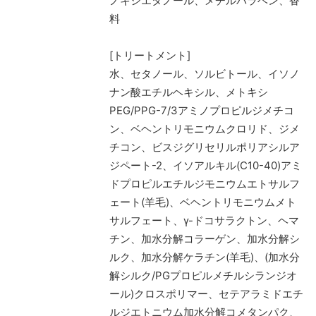
ノキシエタノール、メチルパラベン、香
料
[トリートメント]
水、セタノール、ソルビトール、イソノ
ナン酸エチルヘキシル、メトキシ
PEG/PPG-7/3アミノプロピルジメチコ
ン、ベヘントリモニウムクロリド、ジメ
チコン、ビスジグリセリルポリアシルア
ジペート-2、イソアルキル(C10-40)アミ
ドプロピルエチルジモニウムエトサルフ
ェート(羊毛)、ベヘントリモニウムメト
サルフェート、γ-ドコサラクトン、ヘマ
チン、加水分解コラーゲン、加水分解シ
ルク、加水分解ケラチン(羊毛)、(加水分
解シルク/PGプロピルメチルシランジオ
ール)クロスポリマー、セテアラミドエチ
ルジエトニウム加水分解コメタンパク、