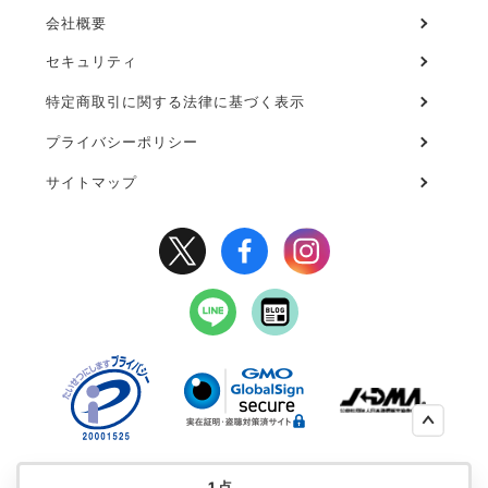
会社概要
セキュリティ
フ
ッ
特定商取引に関する法律に基づく表示
タ
プライバシーポリシー
ー
２
サイトマップ
1
点
© Kansai TV HAZZ Corporation.All Right Reserved.