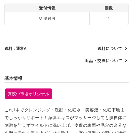
受付情報
個数
○ 受付可
1
送料：通常A
送料について
返品・交換について
基本情報
真夜中市場オリジナル
これ1本でクレンジング・洗顔・化粧水・美容液・化粧下地ま
でしっかりサポート！海藻エキスがマッサージしても肌自体に
刺激を与えずマイルドに洗い上げ、皮膚の表面や毛穴の余分な
皮脂や汚れを浮き上がらせて除去し、高い保湿力で潤いが持続