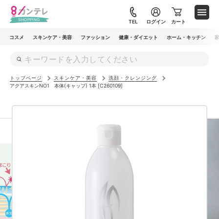
メ
イ
TEL
ログイン
カート
ン
コスメ
スキンケア・美容
ファッション
健康・ダイエット
ホーム・キッチン
コ
ン
テ
トップページ
スキンケア・美容
洗顔・クレンジング
ン
アクアスキンNO1 本体(キャップ) 1本 [C260109]
ツ
に
移
動