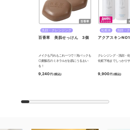
百香草
洗顔・クレンジング
化粧水
洗顔・
百香草 美肌せっけん 3個
アクアスキンNO1
メイクも汚れもこれ一つで！泡パックも
クレンジング・洗顔・
◎麦飯石のミネラルがお肌にうるおい
化粧下地までしっかり
を！
9,240
9,900
円
(税込)
円
(税込)