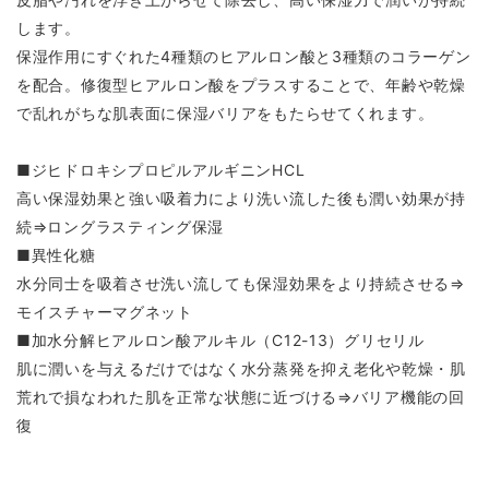
します。
保湿作用にすぐれた4種類のヒアルロン酸と3種類のコラーゲン
を配合。修復型ヒアルロン酸をプラスすることで、年齢や乾燥
で乱れがちな肌表面に保湿バリアをもたらせてくれます。
■ジヒドロキシプロピルアルギニンHCL
高い保湿効果と強い吸着力により洗い流した後も潤い効果が持
続⇒ロングラスティング保湿
■異性化糖
水分同士を吸着させ洗い流しても保湿効果をより持続させる⇒
モイスチャーマグネット
■加水分解ヒアルロン酸アルキル（C12-13）グリセリル
肌に潤いを与えるだけではなく水分蒸発を抑え老化や乾燥・肌
荒れで損なわれた肌を正常な状態に近づける⇒バリア機能の回
復