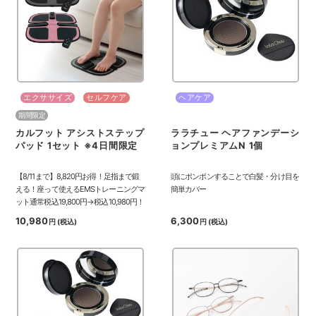
エクササイズ
セルフケア
ヘアケア
期間限定
カルフット アシストステップ
ララチュー ヘアファンデーシ
パッド 1セット ※4日間限定
ョンプレミアムN 1個
【8/11まで】8,820円お得！足指まで鍛
頭にポンポンすることで白髪・分け目を
える！座って使えるEMSトレーニングマ
簡単カバー
ット通常税込19,800円→税込10,980円！
10,980
6,300
円
(税込)
円
(税込)