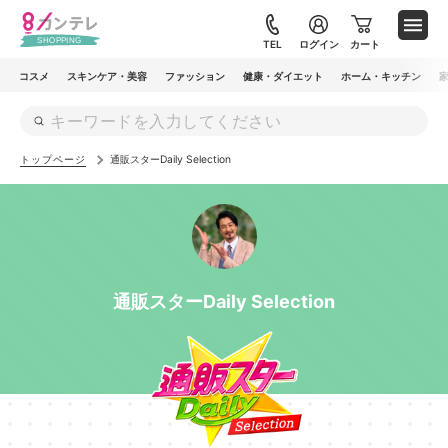
メ
イ
TEL
ログイン
カート
ン
コスメ
スキンケア・美容
ファッション
健康・ダイエット
ホーム・キッチン
コ
ン
テ
トップページ
通販スターDaily Selection
ン
ツ
に
移
動
通販スターDaily Selection