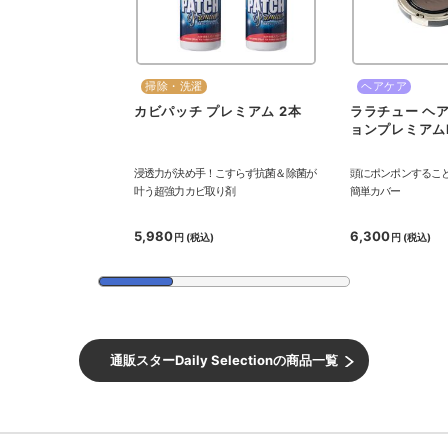
掃除・洗濯
ヘアケア
カビパッチ プレミアム 2本
ララチュー ヘ
ョンプレミアムN
浸透力が決め手！こすらず抗菌＆除菌が
頭にポンポンするこ
叶う超強力カビ取り剤
簡単カバー
5,980
6,300
円
(税込)
円
(税込)
通販スターDaily Selectionの商品一覧