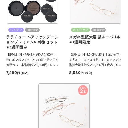
ヘアケア
アイウェア
1週間限定
1週間限定
ララチュー ヘアファンデーシ
メガネ型拡大鏡 栞ルーペ 1本
ョンプレミアムN 特別セット
※1週間限定
※1週間限定
【8/14まで】特典付きで税込7,490円！
【8/14まで】5,010円お得！手元の文字
頭にポンポンすることで白髪・分け目を
を大きく、はっきり見やすくするメガネ
簡単カバー本品1個税込6,300円→レフィ
型拡大鏡通常税込13,990円→税込8,980
ル1個とパフ2枚が付いて税込7,490円！
円！
7,490
8,980
円
(税込)
円
(税込)