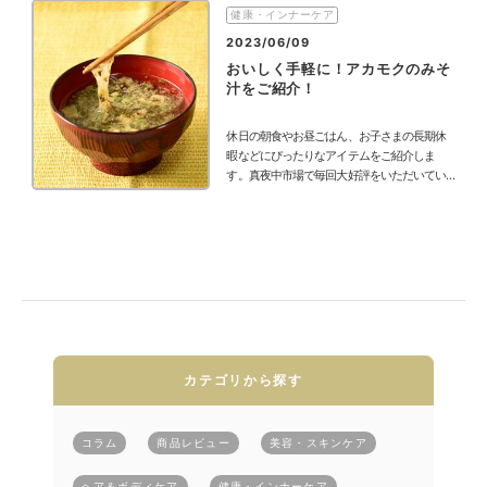
健康・インナーケア
2023/06/09
おいしく手軽に！アカモクのみそ
汁をご紹介！
休日の朝食やお昼ごはん、お子さまの長期休
暇などにぴったりなアイテムをご紹介しま
す。真夜中市場で毎回大好評をいただいてい
る「アカモクのおみそ汁」です！スーパーフ
ードとして注目されている海藻「アカモク」
を使ったおみそ汁は栄養満点★毎日の食事に
プラスワン！和食にぴったりのアカモクのみ
そ汁♪油揚げ、しいたけ、ネギを加えたおみそ
汁は定番ですね。忙しい朝も、お湯を注ぐだ
けで作れるおみそ汁が
カテゴリから探す
コラム
商品レビュー
美容・スキンケア
ヘア＆ボディケア
健康・インナーケア