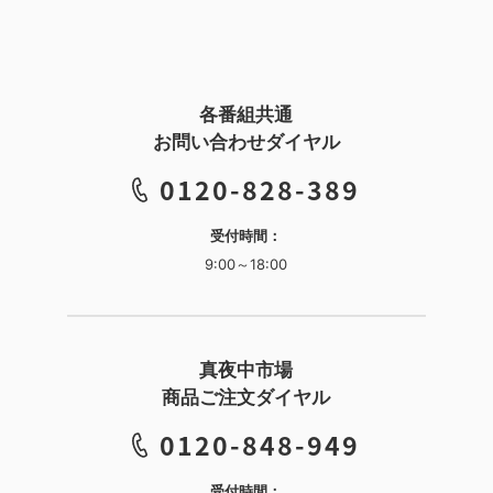
な大人のスキンケアに
す。Give&Give ヴィーナスの特徴純水を
が特長です。今回は
た。ゴールデンアイパ
ベースに使用したスキンケアブランド
ートします。RF28 
大美女の一人として有
「Give&Giv
＆モイストの特徴「RF
各番組共通
お問い合わせダイヤル
0120-828-389
受付時間：
9:00～18:00
真夜中市場
商品ご注文ダイヤル
0120-848-949
受付時間：