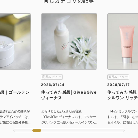
同じカテゴリの記事
商品レビュー
商品レビュー
2026/07/24
2026/07/17
感想｜ゴールデン
使ってみた感想│Give&Give
使ってみた感想｜
ヴィーナス
クルワン リッ
合された“金”の輝きが
とろりとしたジェル状美容液
「RF28 ミラクルワ
デンアイパッチ」は、
「Give&Give ヴィーナス」は、マッサー
ト」は、「引きこむ
ど気になる部分を集中
ジやパックにも使えるオールインワンタ
るオイル」に着目し
タイプのパックです。
イプ。真夜中市場で長く紹介されている
ェル。1品でさまざま
用したという金のチカ
人気アイテムの使用感をレポートしま
を担いながら、しっ